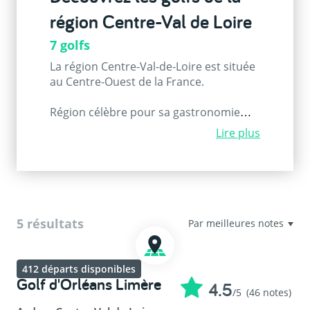
région Centre-Val de Loire
7 golfs
La région Centre-Val-de-Loire est située
au Centre-Ouest de la France.
Région célèbre pour sa gastronomie
aux recettes ancestrales et son
Lire plus
patrimoine architectural historique.
Faire le tour de la région à vélo ne fera
qu’augmenter votre satisfaction lorsque
vous contemplerez les merveilleuses
cathédrales de Chartres, Orléans et
Tours, sans oublier les vestiges de la
5 résultats
France d’autres fois avec les châteaux
de Chambord, Chenonceau et d’autres.
Jouez au golf et visitez les plus beaux
412 départs disponibles
châteaux de France dans la même
Golf d'Orléans Limère
4.5
/5
(46 notes)
journée n’a jamais été aussi simple.