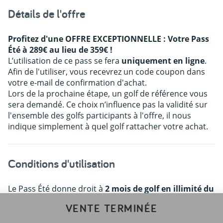
Détails de l'offre
Profitez d'une OFFRE EXCEPTIONNELLE : Votre
Pass
Été à 289€
au lieu de 359€ !
L’utilisation de ce pass se fera
uniquement en ligne
.
Afin de l'utiliser, vous recevrez un code coupon dans
votre e-mail de confirmation d'achat.
Lors de la prochaine étape, un golf de référence vous
sera demandé. Ce choix n’influence pas la validité sur
l'ensemble des golfs participants à l'offre, il nous
indique simplement à quel golf rattacher votre achat.
Conditions d'utilisation
Le Pass Été donne droit à
2 mois de golf en illimité du
1er juillet au 31 août 2026
(dans la limite d'un green
VENTE TERMINÉE
fee par jour) sur les 68 golfs participants à l'offre. Ce
produit ne peut être vendu à une personne ayant été