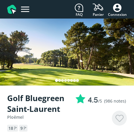
FAQ
Connexion
Panier
Golf Bluegreen
4.5
/5
(986 notes)
Saint-Laurent
Ploëmel
18
9