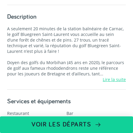
Description
A seulement 20 minutes de la station balnéaire de Carnac,
le golf Bluegreen Saint-Laurent vous accueille au sein
d’une forêt de chênes et de pins. 27 trous, un tracé
technique et varié, la réputation du golf Bluegreen Saint-
Laurent n’est plus à faire !
Doyen des golfs du Morbihan (45 ans en 2020), le parcours
de golf aux fameux rhododendrons reste une référence
pour les joueurs de Bretagne et d’ailleurs, tant...
Lire la suite
Services et équipements
Restaurant
Bar
VOIR LES DÉPARTS
Hôtel
Espace détente
Salle de séminaire
Proshop